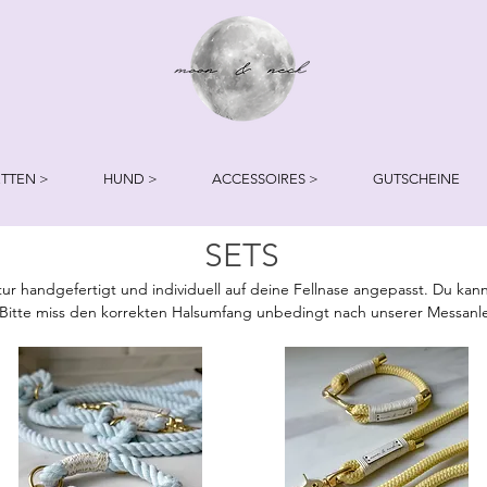
TTEN >
HUND >
ACCESSOIRES >
GUTSCHEINE
SETS
r handgefertigt und individuell auf deine Fellnase angepasst. Du kanns
Bitte miss den korrekten Halsumfang unbedingt nach unserer Messanle
e kannst du ebenfalls auswählen. Solltest du eine andere Farbe der Be
lung in das Kommentarfeld eingeben.

sen (Dackel, Pintscher, Chihuahua), is zu einem Halsumfang von ca 30cm
 kleinere Beschläge.Die Seilstärke 10mm ist für mittlere bis große Hunde
ere Baumwollseile sind nur in 10mm erhältlich.