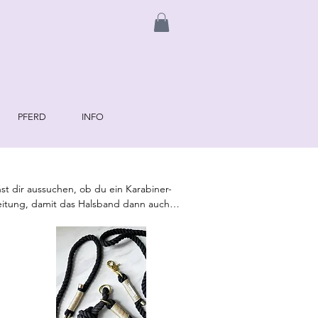
PFERD
INFO
t dir aussuchen, ob du ein Karabiner- 
itung, damit das Halsband dann auch 
schläge oder Umwickelung wünschen, 
 oder 10 kg, dafür verwenden wir für 
 (frz. Bulldogge, Australian Shephard, 