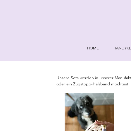
HOME
HANDYKE
Unsere Sets werden in unserer Manufaktu
oder ein Zugstopp-Halsband möchtest. 
perfekt sitzt. 

Die Länge und Verstellbarkeit der Lein
kannst du das gern am Ende der Bestel
Seilstärke 8mm ist für kleinere Hunderas
das Halsband auch nur 1 Seil statt 2 und
Labrador).

Bitte beachte bei deiner Bestellung, uns