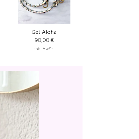
Set Aloha
Preis
90,00 €
inkl. MwSt.