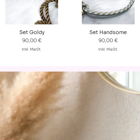
Set Goldy
Set Handsome
Preis
Preis
90,00 €
90,00 €
inkl. MwSt.
inkl. MwSt.