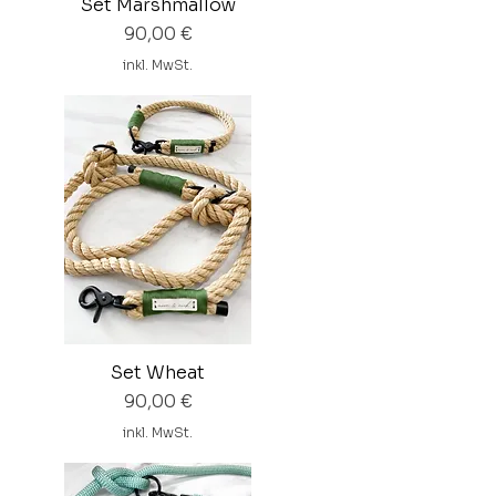
Set Marshmallow
Preis
90,00 €
inkl. MwSt.
Set Wheat
Preis
90,00 €
inkl. MwSt.