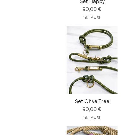
Set Happy
Preis
90,00 €
inkl. MwSt.
Set Olive Tree
Preis
90,00 €
inkl. MwSt.