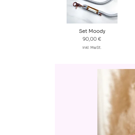
Set Moody
Preis
90,00 €
inkl. MwSt.