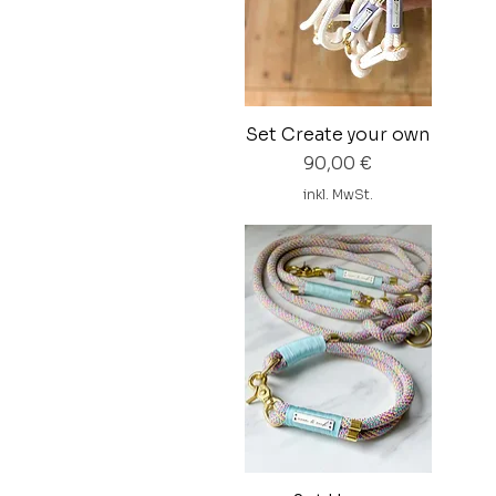
Set Create your own
Preis
90,00 €
inkl. MwSt.