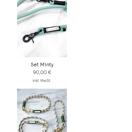
Set Minty
Preis
90,00 €
inkl. MwSt.