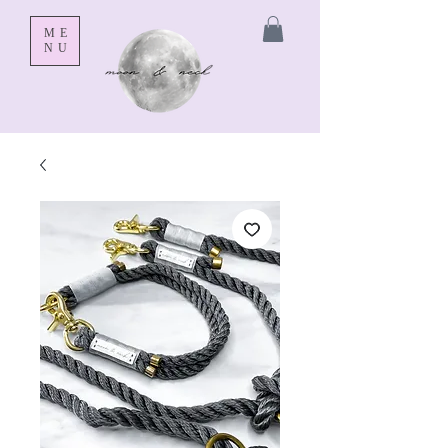
ME
NU