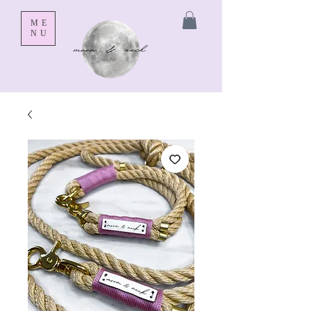
ME
NU