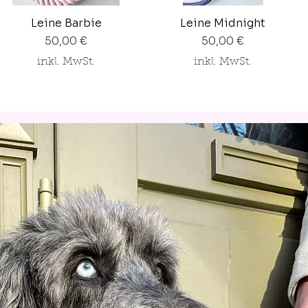
Leine Barbie
Leine Midnight
Preis
Preis
50,00 €
50,00 €
inkl. MwSt.
inkl. MwSt.