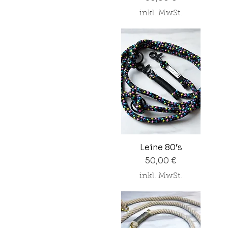
inkl. MwSt.
Leine 80‘s
Preis
50,00 €
inkl. MwSt.