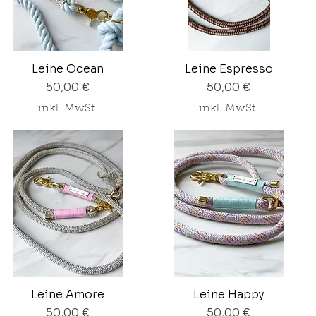
Leine Ocean
Leine Espresso
Preis
Preis
50,00 €
50,00 €
inkl. MwSt.
inkl. MwSt.
Leine Amore
Leine Happy
Preis
Preis
50,00 €
50,00 €