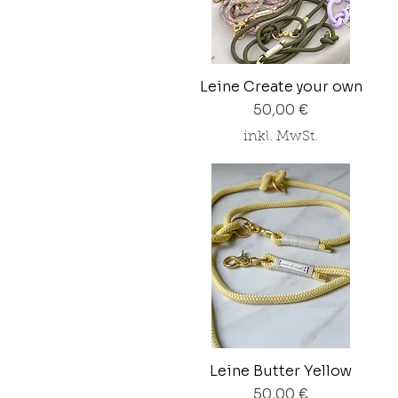
Leine Create your own
Preis
50,00 €
inkl. MwSt.
Leine Butter Yellow
Preis
50,00 €