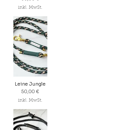
inkl. MwSt.
Leine Jungle
Preis
50,00 €
inkl. MwSt.