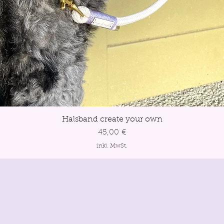
Schnellansicht
Halsband create your own
Preis
45,00 €
inkl. MwSt.