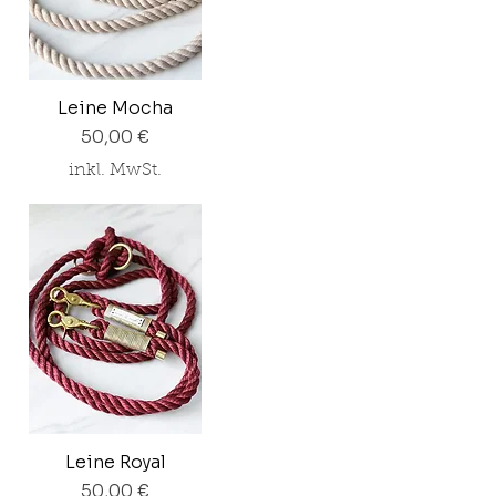
Leine Mocha
Preis
50,00 €
inkl. MwSt.
Leine Royal
Preis
50,00 €