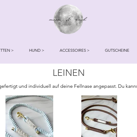
TTEN >
HUND >
ACCESSOIRES >
GUTSCHEINE
LEINEN
ertigt und individuell auf deine Fellnase angepasst. Du kanns
ussuchen. Solltest du eine andere Farbe der Beschläge oder Um
der Bestellung in das Kommentarfeld eingeben.

Hunderassen wie z.B. Chihuahua, Zwergspitz, Pinscher, Dackel)

elgroße/große Hunderassen)