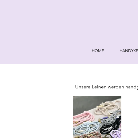
HOME
HANDYKE
Unsere Leinen werden handgef
Verstellbarkeit der Leine a
kannst du das gern am Ende 
Seil Stärke 8 mm (für kleine 
Seil Stärke 10 mm (für mitt