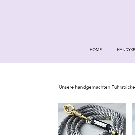
HOME
HANDYKE
Unsere handgemachten Führstricke si
haben eine Länge von 2 m und sind m
deine individuellen Farbwünsche de