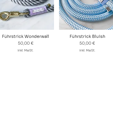
Führstrick Wonderwall
Schnellansicht
Führstrick Bluish
Schnellansicht
Preis
Preis
50,00 €
50,00 €
inkl. MwSt.
inkl. MwSt.