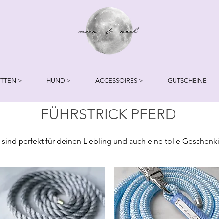
TTEN >
HUND >
ACCESSOIRES >
GUTSCHEINE
FÜHRSTRICK PFERD
nd perfekt für deinen Liebling und auch eine tolle Geschenkide
it einem Panikhaken gesichert, damit das Pferd im Notfall nich
s Seiles, der Beschläge und Umwickelung mitteilen.