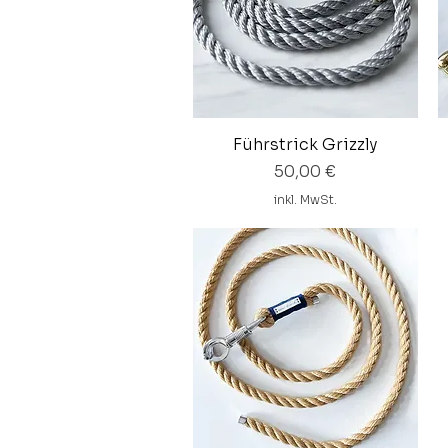
Führstrick Grizzly
Schnellansicht
Preis
50,00 €
inkl. MwSt.