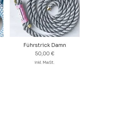
Führstrick Damn
Schnellansicht
Preis
50,00 €
inkl. MwSt.