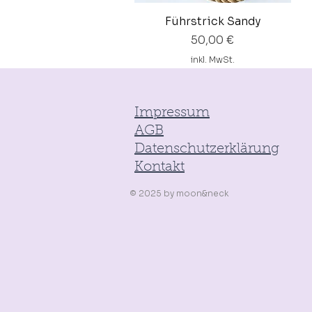
Führstrick Sandy
Schnellansicht
Preis
50,00 €
inkl. MwSt.
Impressum
AGB
Datenschutzerklärung
Kontakt
© 2025
by
moon&neck