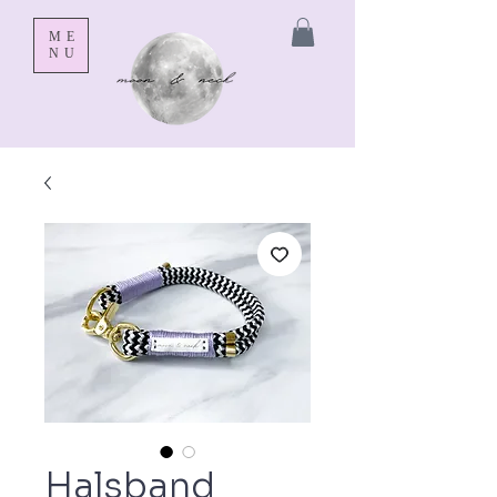
ME
NU
Halsband