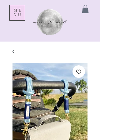
ME
NU