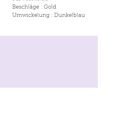
Beschläge : Gold
Umwickelung : Dunkelblau
Impressum
AGB
Datenschutzerklärung
Kontakt
© 2025
by
moon&neck