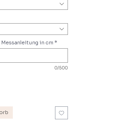
 Messanleitung in cm
*
0/500
orb