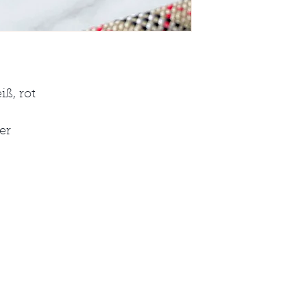
iß, rot
er