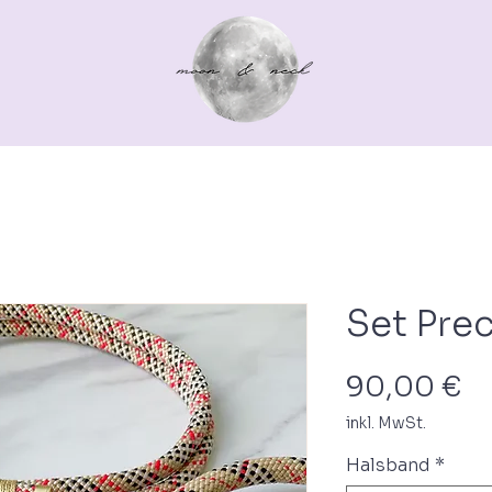
TTEN >
HUND >
ACCESSOIRES >
GUTSCHEINE
Set Pre
Pr
90,00 €
inkl. MwSt.
Halsband
*