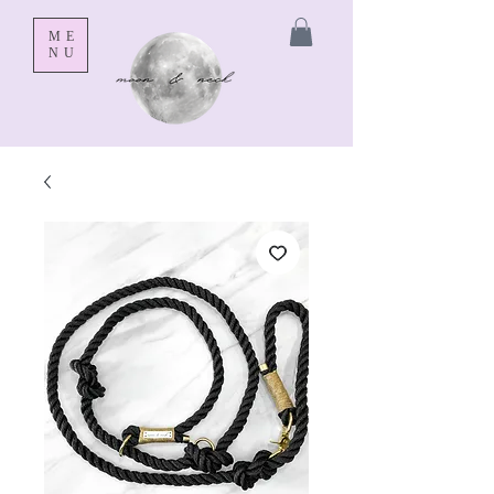
ME
NU