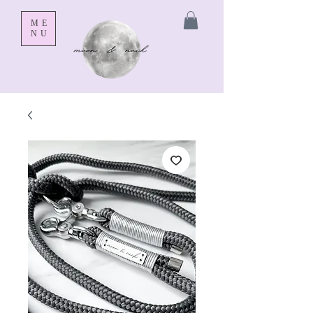
ME
NU