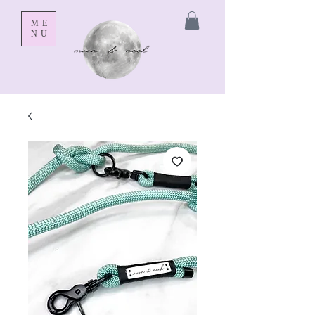
ME
NU