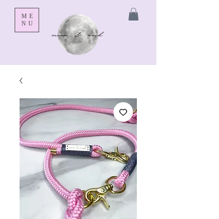
ME
NU