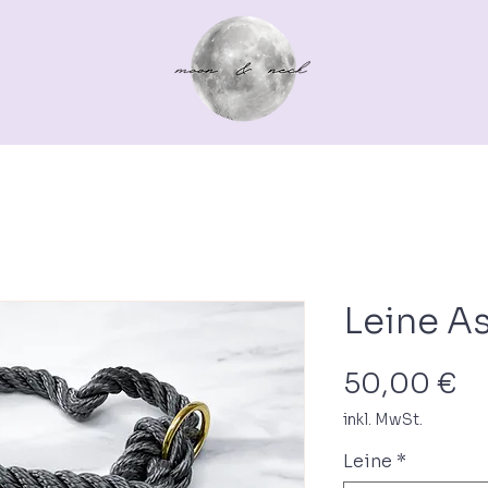
TTEN >
HUND >
ACCESSOIRES >
GUTSCHEINE
Leine A
Pr
50,00 €
inkl. MwSt.
Leine
*