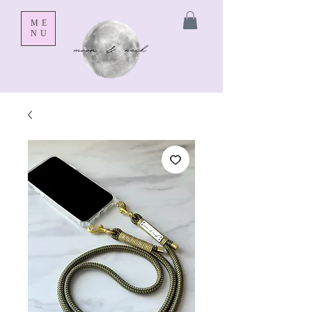
ME
NU