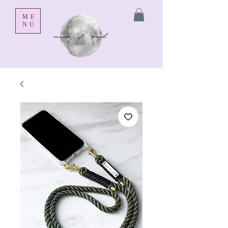
ME
NU